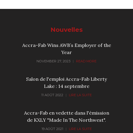
Nouvelles
Accra-Fab Wins AWB’s Employer of the
Year
NOVEMBER 27, 2023
|
READ MORE
Salon de l'emploi Accra-Fab Liberty
Lake : 14 septembre
11 AOÛT 2022
|
LIRE LA SUITE
Accra-Fab en vedette dans l'émission
de KXLY "Made In The Northwest".
19 AOÛT 2021
|
LIRE LA SUITE